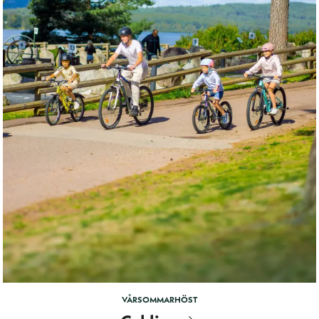
VÅR
SOMMAR
HÖST