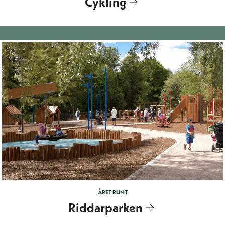
Cykling
ÅRET RUNT
Riddarparken