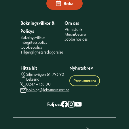
Boka
Bokningsvillkor &
Om oss
Vår historia
Policys
Medarbetare
Bokningsvillkor
Jobba hos oss
Integritetspolicy
Cookiepolicy
Tillgänglighetsredogörelse
Hitta hit
Nyhetsbrev
Siljansvägen 61, 793 90
Leksand
Prenumerera
0247 – 138 00
bokning@leksandresort.se
Följ oss
facebook
Instagram
Youtube