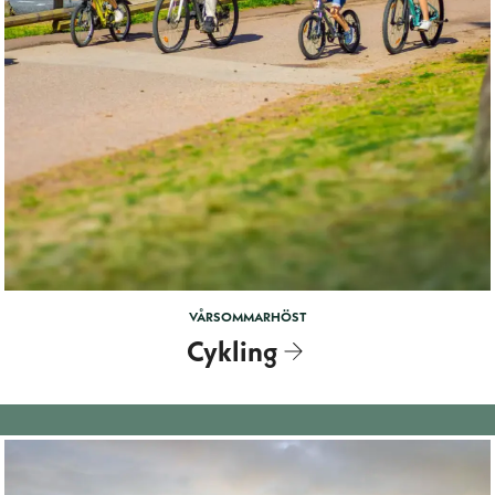
VÅR
SOMMAR
HÖST
Cykling