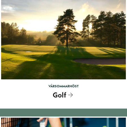
VÅR
SOMMAR
HÖST
Golf