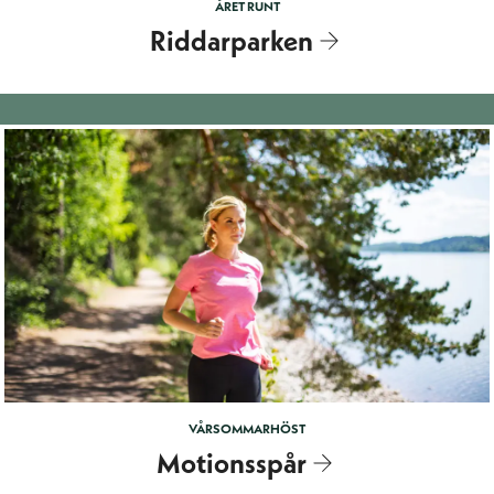
ÅRET RUNT
Riddarparken
VÅR
SOMMAR
HÖST
Motionsspår