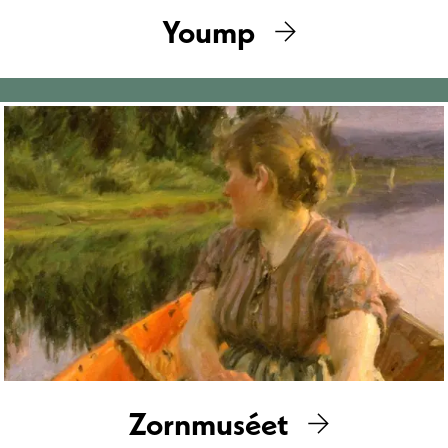
Yoump
Zornmuséet