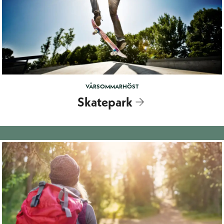
VÅR
SOMMAR
HÖST
Skatepark