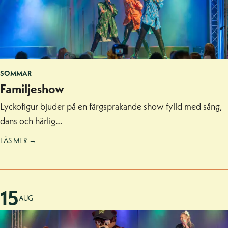
SOMMAR
Familjeshow
Lyckofigur bjuder på en färgsprakande show fylld med sång,
dans och härlig…
LÄS MER →
15
AUG