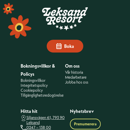
Sidfot
Boka
Bokningsvillkor &
Om oss
Vår historia
Policys
Medarbetare
Bokningsvillkor
Jobba hos oss
Integritetspolicy
Cookiepolicy
Tillgänglighetsredogörelse
Hitta hit
Nyhetsbrev
Siljansvägen 61, 793 90
Leksand
Prenumerera
0247 – 138 00