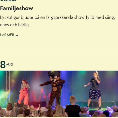
SOMMAR
Familjeshow
Lyckofigur bjuder på en färgsprakande show fylld med sång,
dans och härlig…
LÄS MER →
8
AUG