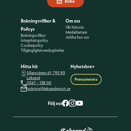
Boka
Bokningsvillkor &
Om oss
Vår historia
Policys
Medarbetare
Bokningsvillkor
Jobba hos oss
Integritetspolicy
Cookiepolicy
Tillgänglighetsredogörelse
Hitta hit
Nyhetsbrev
Siljansvägen 61, 793 90
Leksand
Prenumerera
0247 – 138 00
bokning@leksandresort.se
Följ oss
facebook
Instagram
Youtube