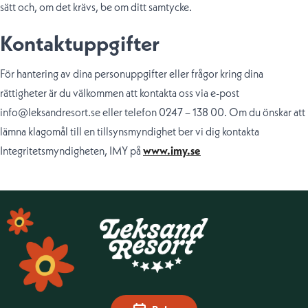
sätt och, om det krävs, be om ditt samtycke.
Kontaktuppgifter
För hantering av dina personuppgifter eller frågor kring dina
rättigheter är du välkommen att kontakta oss via e-post
info@leksandresort.se eller telefon 0247 – 138 00. Om du önskar att
lämna klagomål till en tillsynsmyndighet ber vi dig kontakta
Integritetsmyndigheten, IMY på
www.imy.se
Sidfot