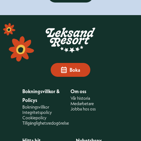
Sidfot
Boka
Bokningsvillkor &
Om oss
Vår historia
Policys
Medarbetare
Bokningsvillkor
Jobba hos oss
Integritetspolicy
Cookiepolicy
Tillgänglighetsredogörelse
Hitta hit
Nyhetsbrev