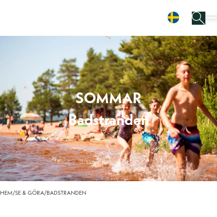
Leksand Resort
Hoppa till innehåll
SOMMAR
Badstranden
HEM
/
SE & GÖRA
/
BADSTRANDEN