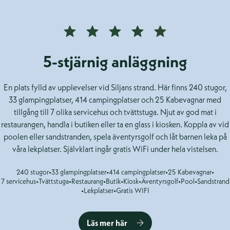
5-stjärnig anläggning
En plats fylld av upplevelser vid Siljans strand. Här finns 240 stugor,
33 glampingplatser, 414 campingplatser och 25 Kabevagnar med
tillgång till 7 olika servicehus och tvättstuga. Njut av god mat i
restaurangen, handla i butiken eller ta en glass i kiosken. Koppla av vid
poolen eller sandstranden, spela äventyrsgolf och låt barnen leka på
våra lekplatser. Självklart ingår gratis WiFi under hela vistelsen.
240 stugor
•
33 glampingplatser
•
414 campingplatser
•
25 Kabevagnar
•
7 servicehus
•
Tvättstuga
•
Restaurang
•
Butik
•
Kiosk
•
Äventyrsgolf
•
Pool
•
Sandstrand
•
Lekplatser
•
Gratis WIFI
Läs mer här