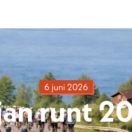
Leksand Resort
liga använder du upp- och nedpilarna för att granska och enter-tangente
6 juni 2026
ljan runt 2