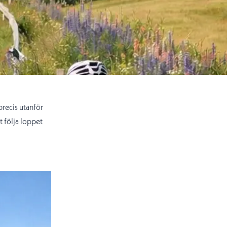
precis utanför
t följa loppet