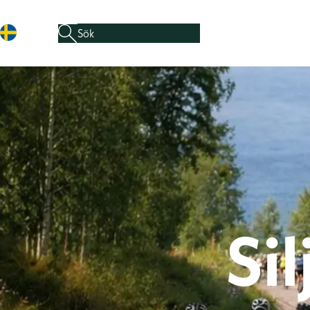
Sök efter:
När automatisk komplettering av resultat är tillgäng
Hoppa till innehåll
Si