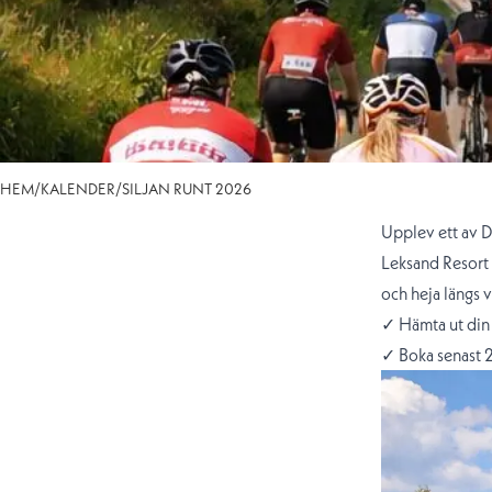
HEM
/
KALENDER
/
SILJAN RUNT 2026
Upplev ett av D
Leksand Resort 
och heja längs 
✓ Hämta ut din
✓ Boka senast 2