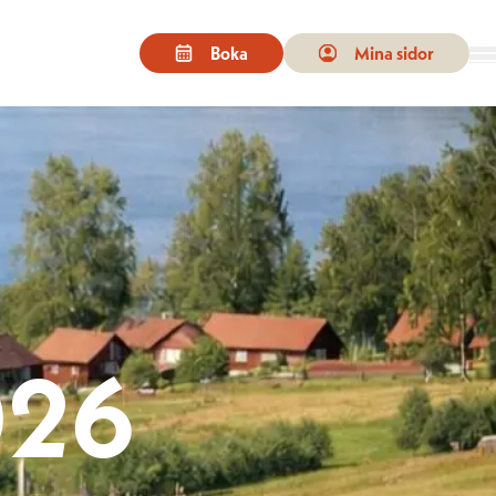
Boka
Mina sidor
n för besöka önskad sida. På enheter med pekskärm kan man peka eller s
026