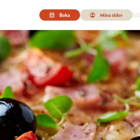
Boka
Mina sidor
n för besöka önskad sida. På enheter med pekskärm kan man peka eller s