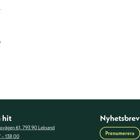
r
n
 hit
Nyhetsbrev
ansvägen 61, 793 90 Leksand
Prenumerera
 – 138 00