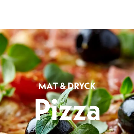
Leksand Resort
liga använder du upp- och nedpilarna för att granska och enter-tangente
MAT & DRYCK
Pizza