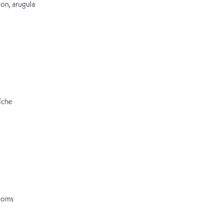
on, arugula
îche
rooms