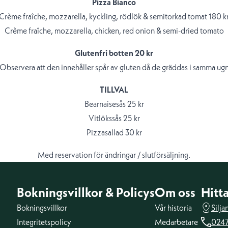
Pizza Bianco
Crème fraîche, mozzarella, kyckling, rödlök & semitorkad tomat 180 k
Crème fraîche, mozzarella, chicken, red onion & semi-dried tomato
Glutenfri botten 20 kr
Observera att den innehåller spår av gluten då de gräddas i samma ug
TILLVAL
Bearnaisesås 25 kr
Vitlökssås 25 kr
Pizzasallad 30 kr
Med reservation för ändringar / slutförsäljning.
Bokningsvillkor & Policys
Om oss
Hitta
Bokningsvillkor
Vår historia
Silj
Integritetspolicy
Medarbetare
0247