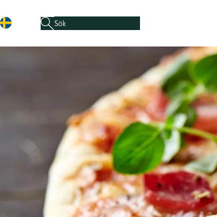
Sök efter:
När automatisk komplettering av resultat är tillgäng
Hoppa till innehåll