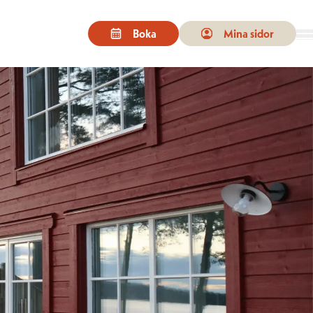
Boka
Mina sidor
n för besöka önskad sida. På enheter med pekskärm kan man peka eller s