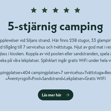
5-stjärnig camping
 upplevelser vid Siljans strand. Här finns 238 stugor, 33 glamp
tillgång till 7 servicehus och tvättstuga. Njut av god mat i re
glass i kiosken. Koppla av vid poolen eller sandstranden, spela 
eka på våra lekplatser. Självklart ingår gratis WiFi under hela v
pingplatser
•
404 campingplatser
•
7 servicehus
•
Tvättstuga
•
Res
•
Äventyrsgolf
•
Pool
•
Sandstrand
•
Lekplatser
•
Gratis WIFI
Läs mer här