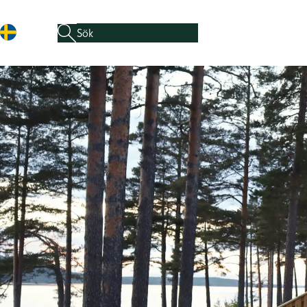
Sök efter:
När automatisk komplettering av resultat är tillgäng
Hoppa till innehåll