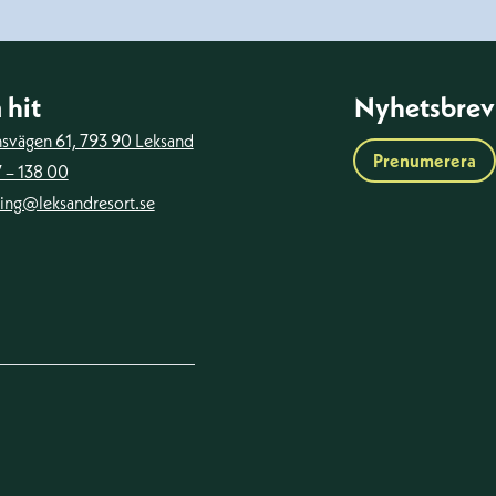
 hit
Nyhetsbrev
ansvägen 61, 793 90 Leksand
Prenumerera
 – 138 00
ing@leksandresort.se