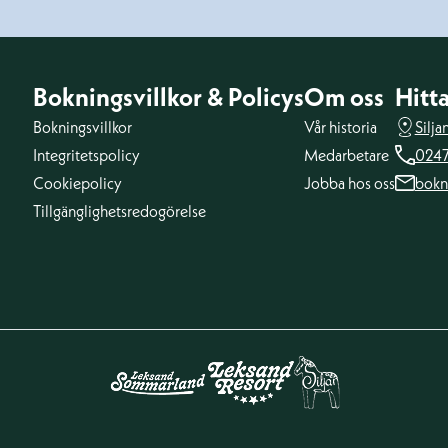
Bokningsvillkor & Policys
Om oss
Hitta
Bokningsvillkor
Vår historia
Silj
Integritetspolicy
Medarbetare
0247
Cookiepolicy
Jobba hos oss
bokn
Tillgänglighetsredogörelse