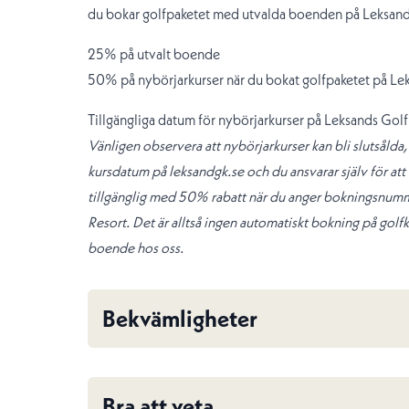
du bokar golfpaketet med utvalda boenden på Leksand
25% på utvalt boende
50% på nybörjarkurser när du bokat golfpaketet på Le
Tillgängliga datum för nybörjarkurser på Leksands Golf
Vänligen observera att nybörjarkurser kan bli slutsålda,
kursdatum på leksandgk.se och du ansvarar själv för at
tillgänglig med 50% rabatt när du anger bokningsnumm
Resort. Det är alltså ingen automatiskt bokning på gol
boende hos oss.
Bekvämligheter
Bra att veta