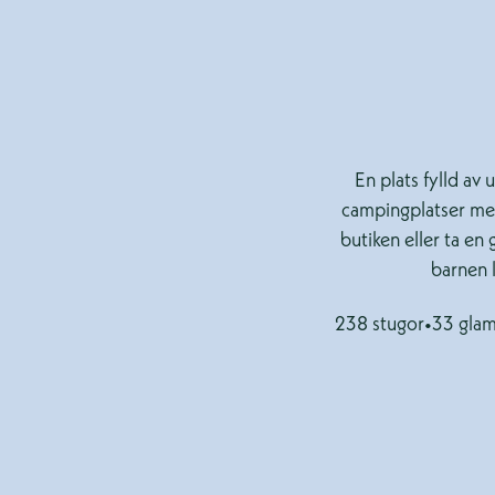
En plats fylld av
campingplatser med 
butiken eller ta en 
barnen l
238 stugor
•
33 glam