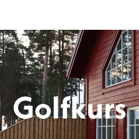
Leksand Resort
liga använder du upp- och nedpilarna för att granska och enter-tangente
Golfkurs