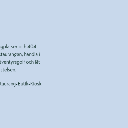
ingplatser och 404
staurangen, handla i
äventyrsgolf och låt
istelsen.
taurang
•
Butik
•
Kiosk