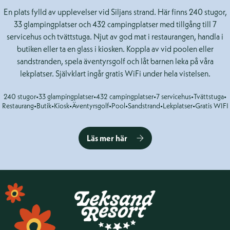
En plats fylld av upplevelser vid Siljans strand. Här finns 240 stugor,
33 glampingplatser och 432 campingplatser med tillgång till 7
servicehus och tvättstuga. Njut av god mat i restaurangen, handla i
butiken eller ta en glass i kiosken. Koppla av vid poolen eller
sandstranden, spela äventyrsgolf och låt barnen leka på våra
lekplatser. Självklart ingår gratis WiFi under hela vistelsen.
240 stugor
•
33 glampingplatser
•
432 campingplatser
•
7 servicehus
•
Tvättstuga
•
Restaurang
•
Butik
•
Kiosk
•
Äventyrsgolf
•
Pool
•
Sandstrand
•
Lekplatser
•
Gratis WIFI
Läs mer här
Sidfot