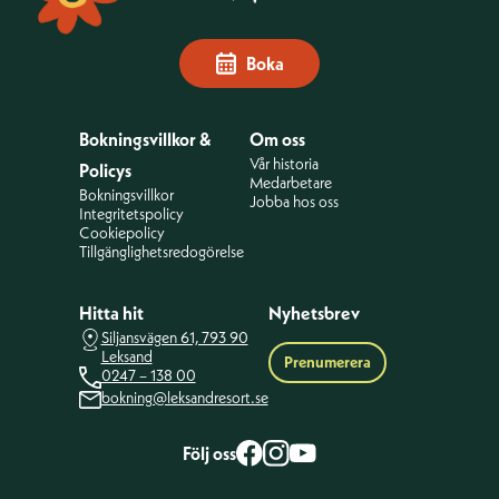
Boka
Bokningsvillkor &
Om oss
Vår historia
Policys
Medarbetare
Bokningsvillkor
Jobba hos oss
Integritetspolicy
Cookiepolicy
Tillgänglighetsredogörelse
Hitta hit
Nyhetsbrev
Siljansvägen 61, 793 90
Leksand
Prenumerera
0247 – 138 00
bokning@leksandresort.se
Följ oss
facebook
Instagram
Youtube