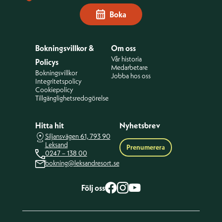
Boka
Bokningsvillkor &
Om oss
Vår historia
Policys
Medarbetare
Bokningsvillkor
Jobba hos oss
Integritetspolicy
Cookiepolicy
Tillgänglighetsredogörelse
Hitta hit
Nyhetsbrev
Siljansvägen 61, 793 90
Leksand
Prenumerera
0247 – 138 00
bokning@leksandresort.se
Följ oss
facebook
Instagram
Youtube