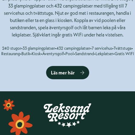
33 glampingplatser och 432 campingplatser med tillgång till 7
servicehus och tvättstuga. Njut av god mat i restaurangen, handla i
butiken eller ta en glass i kiosken. Koppla av vid poolen eller
sandstranden, spela äventyrsgolf och låt barnen leka på våra
lekplatser. Självklart ingår gratis WiFi under hela vistelsen.
240 stugor
•
33 glampingplatser
•
432 campingplatser
•
7 servicehus
•
Tvättstuga
•
Restaurang
•
Butik
•
Kiosk
•
Äventyrsgolf
•
Pool
•
Sandstrand
•
Lekplatser
•
Gratis WIFI
Läs mer här
Sidfot