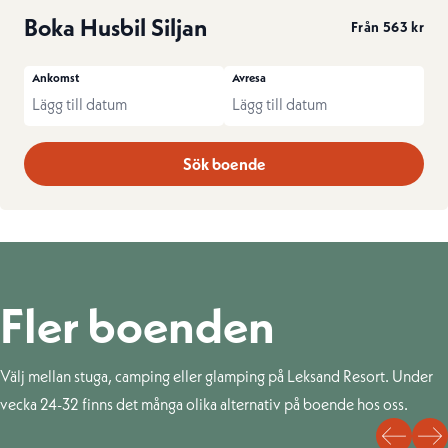
Boka Husbil Siljan
Från 563 kr
Ankomst
Avresa
Sök boende
Fler boenden
Välj mellan stuga, camping eller glamping på Leksand Resort. Under
vecka 24-32 finns det många olika alternativ på boende hos oss.