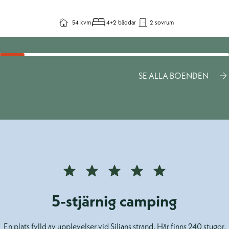
54 kvm
4+2 bäddar
2 sovrum
SE ALLA BOENDEN
5-stjärnig camping
En plats fylld av upplevelser vid Siljans strand. Här finns 240 stugor,